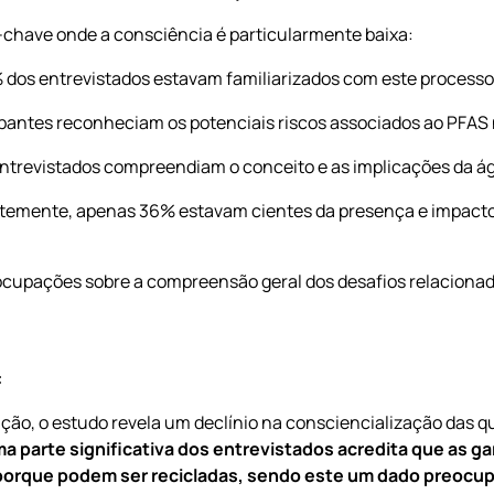
-chave onde a consciência é particularmente baixa:
dos entrevistados estavam familiarizados com este processo 
ipantes reconheciam os potenciais riscos associados ao PFAS
trevistados compreendiam o conceito e as implicações da ág
emente, apenas 36% estavam cientes da presença e impacto 
cupações sobre a compreensão geral dos desafios relacionad
:
ção, o estudo revela um declínio na consciencialização das q
a parte significativa dos entrevistados acredita que as ga
 porque podem ser recicladas, sendo este um dado preocu