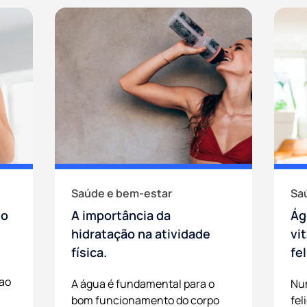
Saúde e bem-estar
Sa
to
A importância da
Ág
hidratação na atividade
vi
física.
fe
 ao
A água é fundamental para o
Nu
bom funcionamento do corpo
fel