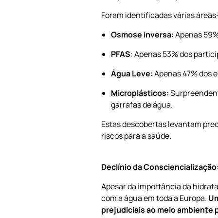
Foram identificadas várias áreas
Osmose inversa:
Apenas 59% 
PFAS
: Apenas 53% dos partic
Água Leve:
Apenas 47% dos en
Microplásticos:
Surpreendent
garrafas de água.
Estas descobertas levantam preo
riscos para a saúde.
Declínio da Consciencialização
Apesar da importância da hidrata
com a água em toda a Europa.
Um
prejudiciais ao meio ambiente