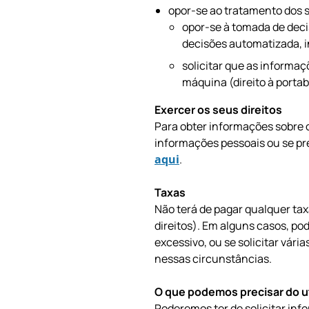
opor-se ao tratamento dos s
opor-se à tomada de decis
decisões automatizada, in
solicitar que as informa
máquina (direito à portab
Exercer os seus direitos
Para obter informações sobre os 
informações pessoais ou se pr
aqui
.
Taxas
Não terá de pagar qualquer ta
direitos). Em alguns casos, p
excessivo, ou se solicitar vár
nessas circunstâncias.
O que podemos precisar do ut
Poderemos ter de solicitar info