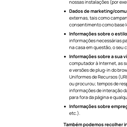
nossas instalações (por ex
Dados de marketing/com
externas, tais como campan
consentimento como base le
Informações sobre o estilo
informações necessárias pa
na casa em questão, o seu c
Informações sobre a sua vi
computador à Internet, as su
e versões de plug-in do brow
Uniformes de Recursos (URL) 
ou procurou; tempos de resp
informações de interação da
para fora da página e qualq
Informações sobre empre
etc.).
Também podemos recolher info