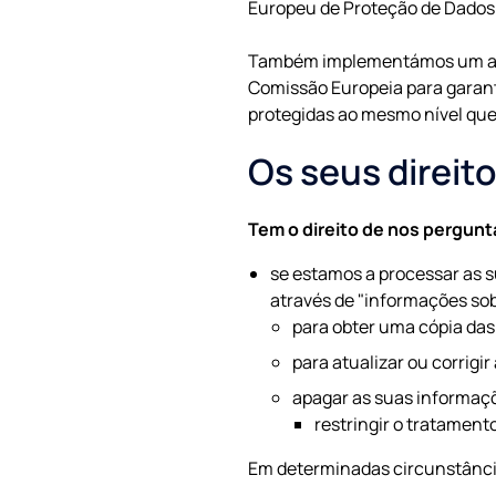
Europeu de Proteção de Dados 
Também implementámos um aco
Comissão Europeia para garant
protegidas ao mesmo nível que 
Os seus direito
Tem o direito de nos pergunt
se estamos a processar as su
através de "informações sob
para obter uma cópia das
para atualizar ou corrigir
apagar as suas informaçõe
restringir o tratamento
Em determinadas circunstância