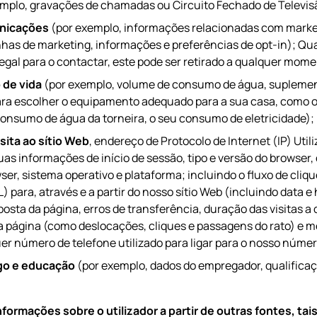
emplo, gravações de chamadas ou Circuito Fechado de Televis
unicações
(por exemplo, informações relacionadas com mark
has de marketing, informações e preferências de opt-in); Qu
gal para o contactar, este pode ser retirado a qualquer mom
 de vida
(por exemplo, volume de consumo de água, suplemen
ra escolher o equipamento adequado para a sua casa, como 
onsumo de água da torneira, o seu consumo de eletricidade);
sita ao sítio Web
, endereço de Protocolo de Internet (IP) Utili
as informações de início de sessão, tipo e versão do browser, 
ser, sistema operativo e plataforma; incluindo o fluxo de cli
para, através e a partir do nosso sítio Web (incluindo data e
osta da página, erros de transferência, duração das visitas a
 página (como deslocações, cliques e passagens do rato) e m
uer número de telefone utilizado para ligar para o nosso númer
go e educação
(por exemplo, dados do empregador, qualificaç
rmações sobre o utilizador a partir de outras fontes, tai