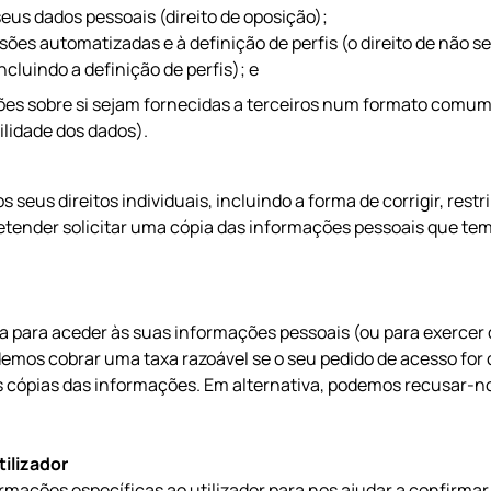
eus dados pessoais (direito de oposição);
ões automatizadas e à definição de perfis (o direito de não s
cluindo a definição de perfis); e
ções sobre si sejam fornecidas a terceiros num formato comumm
ilidade dos dados).
seus direitos individuais, incluindo a forma de corrigir, restri
etender solicitar uma cópia das informações pessoais que tem
xa para aceder às suas informações pessoais (ou para exercer
odemos cobrar uma taxa razoável se o seu pedido de acesso fo
ias cópias das informações. Em alternativa, podemos recusar-
ilizador
rmações específicas ao utilizador para nos ajudar a confirmar 