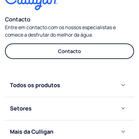
Contacto
Entre em contacto com os nossos especialistas e
comece a desfrutar do melhor da água.
Contacto
Todos os produtos
Dispensadores
de água de
Setores
garrafão
Residencial
Máquina
de água
Mais da Culligan
Escritório
ligada a