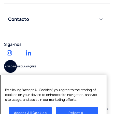
Descobrir
rede
a
Hotelaria
Café
Culligan
Contacto
Calculadora
Saúde
Acessórios
Contacte-
de impacto
nos
ambiental
Ginásios
Serviço
Pedir um
Trabalhe
de
Siga-nos
orçamento
connosco
entrega
de água
By clicking “Accept All Cookies”, you agree to the storing of
cookies on your device to enhance site navigation, analyse
Copyright © 2026 CULLIGAN PORTUGAL S.A.
site usage, and assist in our marketing efforts.
Sitemap
|
Política de Privacidade
|
Política de Cookies
|
Cookies
Accept All Cookies
Reject All
Settings