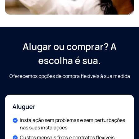
privacidade
Aceito ser contactado por correio eletrónico e/ou
telefone sobre futuras notícias e ofertas.
Alugar ou comprar? A
escolha é sua.
Oferecemos opções de compra flexíveis à sua medida
Aluguer
Included:
Instalação sem problemas e sem perturbações
nas suas instalações
Included:
Custos mensais fixos e contratos flexíveis