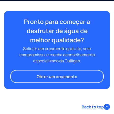
Pronto para começar a
desfrutar de água de
melhor qualidade?
Solicite um orçamento gratuito, sem
compromisso, e receba aconselhamento
especializado da Culligan.
Obter um orçamento
Back to top