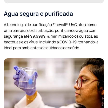
Água segura e purificada
A tecnologia de purificação Firewall® UVC atua como
uma barreira de distribuição, purificando a água com
segurança até 99,9999%, minimizando os quistos, as
bactérias e os vírus, incluindo a COVID-19, tornando-a
E-mail
ideal para ambientes de cuidados de saúde.
Telefone
política de