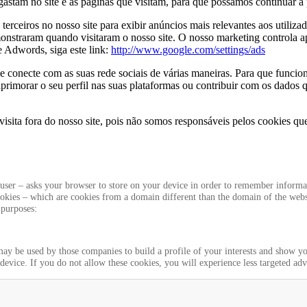
astam no site e as páginas que visitam, para que possamos continuar a 
rceiros no nosso site para exibir anúncios mais relevantes aos utiliza
onstraram quando visitaram o nosso site. O nosso marketing controla ap
 Adwords, siga este link:
http://www.google.com/settings/ads
conecte com as suas rede sociais de várias maneiras. Para que funcion
aprimorar o seu perfil nas suas plataformas ou contribuir com os dados q
sita fora do nosso site, pois não somos responsáveis ​​pelos cookies que
y a user – asks your browser to store on your device in order to remember infor
 cookies – which are cookies from a domain different than the domain of the webs
 purposes:
ay be used by those companies to build a profile of your interests and show you
evice. If you do not allow these cookies, you will experience less targeted adv