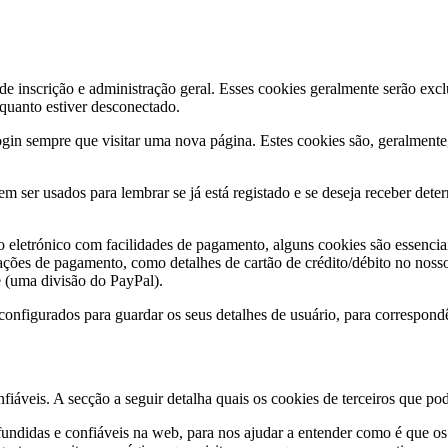
de inscrição e administração geral. Esses cookies geralmente serão exc
nquanto estiver desconectado.
ogin sempre que visitar uma nova página. Estes cookies são, geralment
em ser usados ​​para lembrar se já está registado e se deseja receber de
o eletrónico com facilidades de pagamento, alguns cookies são essenciai
 de pagamento, como detalhes de cartão de crédito/débito no nosso si
e (uma divisão do PayPal).
nfigurados para guardar os seus detalhes de usuário, para correspondê
áveis. A secção a seguir detalha quais os cookies de terceiros que pode
undidas e confiáveis ​​na web, para nos ajudar a entender como é que os 