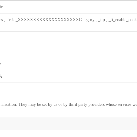
ie
es
,
ttcsid_XXXXXXXXXXXXXXXXXXXXCategory
,
_ttp
,
_tt_enable_coo
e
A
alisation. They may be set by us or by third party providers whose services we