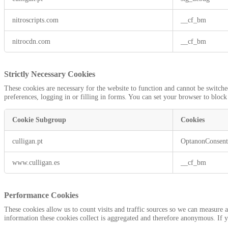
Cookies
nitroscripts.com
__cf_bm
nitrocdn.com
__cf_bm
Strictly Necessary Cookies
These cookies are necessary for the website to function and cannot be switche
preferences, logging in or filling in forms. You can set your browser to block
Cookie Subgroup
Cookies
Strictly
culligan.pt
OptanonConsen
Necessary
Cookies
www.culligan.es
__cf_bm
Performance Cookies
These cookies allow us to count visits and traffic sources so we can measure
information these cookies collect is aggregated and therefore anonymous. If 