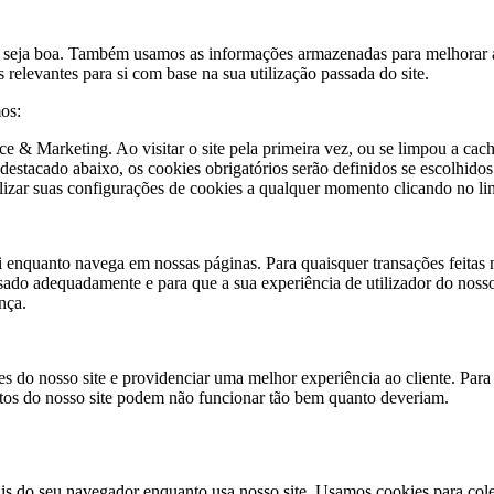
ite seja boa. Também usamos as informações armazenadas para melhora
elevantes para si com base na sua utilização passada do site.
os:
 & Marketing. Ao visitar o site pela primeira vez, ou se limpou a cache
 destacado abaixo, os cookies obrigatórios serão definidos se escolhid
alizar suas configurações de cookies a qualquer momento clicando no lin
si enquanto navega em nossas páginas. Para quaisquer transações feitas 
sado adequadamente e para que a sua experiência de utilizador do nosso 
nça.
do nosso site e providenciar uma melhor experiência ao cliente. Para t
entos do nosso site podem não funcionar tão bem quanto deveriam.
s do seu navegador enquanto usa nosso site. Usamos cookies para cole