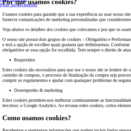
Por que usamos cookies?
Pedir um orçamento
Usamos cookies para garantir que a sua experiência ao usar nosso s
fornecer comunicações de marketing personalizadas que consideramos r
Veja abaixo os detalhes dos cookies que colocamos e por que os usam
O nosso site possui dois grupos de cookies – Obrigatório e Performance
e terá a opção de escolher quais gostaria que definíssemos. Conforme
obrigatórios se essa opção for escolhida. Tem sempre o direito de atu
Requeridos
Estes cookies são necessários para que use o nosso site se lembre de 
carrinho de compras, o processo de finalização da compra seja proces
cumprir os regulamentos e ajudar com quaisquer problemas de segura
Desempenho & marketing
Estes cookies permitem-nos melhorar continuamente as funcionalidades 
terceiros: o Google Analytics. Ao recusar estes cookies, certos elem
Como usamos cookies?
Recebemos e registamos informações que podem incluir dados pessoai