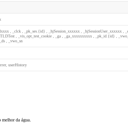
x
lxxxx
,
_clck
,
_pk_ses.{id}
,
_hjSession_xxxxxx
,
_hjSessionUser_xxxxxx
,
_
jTLDTest
,
_vis_opt_test_cookie
,
_ga
,
_ga_xxxxxxxxxx
,
_pk_id.{id}
,
_vwo
_ds
,
_vwo_sn
rrer, userHistory
o melhor da água.