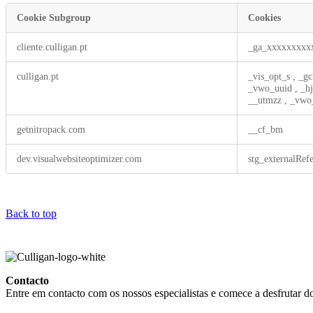
Cookie Subgroup
Cookies
Performance
cliente.culligan.pt
_ga_xxxxxxxxx
Cookies
culligan.pt
_vis_opt_s
,
_gc
_vwo_uuid
,
_h
__utmzz
,
_vwo
getnitropack.com
__cf_bm
dev.visualwebsiteoptimizer.com
stg_externalRefe
Back to top
Contacto
Entre em contacto com os nossos especialistas e comece a desfrutar d