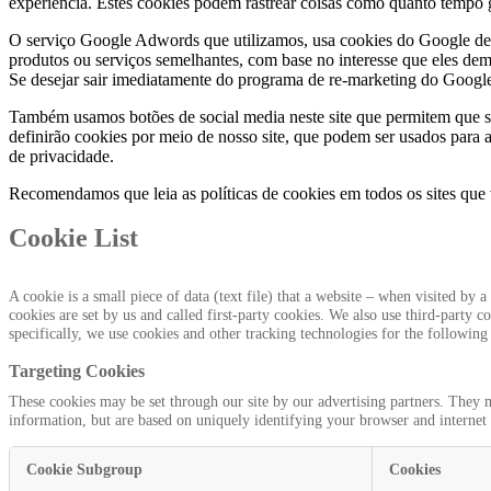
experiência. Estes cookies podem rastrear coisas como quanto tempo g
O serviço Google Adwords que utilizamos, usa cookies do Google de te
produtos ou serviços semelhantes, com base no interesse que eles dem
Se desejar sair imediatamente do programa de re-marketing do Google
Também usamos botões de social media neste site que permitem que se 
definirão cookies por meio de nosso site, que podem ser usados ​​para 
de privacidade.
Recomendamos que leia as políticas de cookies em todos os sites que vi
Cookie List
A cookie is a small piece of data (text file) that a website – when visited b
cookies are set by us and called first-party cookies. We also use third-party
specifically, we use cookies and other tracking technologies for the following
Targeting Cookies
These cookies may be set through our site by our advertising partners. They m
information, but are based on uniquely identifying your browser and internet d
Cookie Subgroup
Cookies