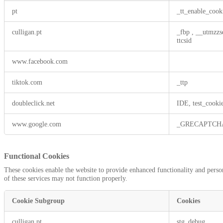
Targeting
pt
_tt_enable_cook
Cookies
culligan.pt
_fbp
,
__utmzzs
ttcsid
www.facebook.com
tiktok.com
_ttp
doubleclick.net
IDE, test_cooki
www.google.com
_GRECAPTCH
Functional Cookies
These cookies enable the website to provide enhanced functionality and person
of these services may not function properly.
Cookie Subgroup
Cookies
Functional
culligan.pt
stg_debug