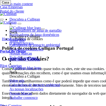
Casa
Skip to main content
Casa
Empresas
Portal do cliente
Descubra a Culligan
x
Dispensadores de água de garrafão
Back
Purificadores de água domésticos
Descubra a Culligan
Home
Acessórios
»
Política de cookies
Sobre nós
O nosso serviço
Calculadora de impacto ambiental
Política de cookies Culligan Portugal
As nossas localizações
Portal do cliente
Nossas Marcas
O que são Cookies?
Trabalhe connosco
Descubra a Culligan
x
Blog
Carreiras
Como é prática comum em quase todos os sites, este site usa cookies.
Back
quais informações eles recolhem, como é que usamos essas informaçõe
Descubra a Culligan
Sobre nós
Também compartilharemos como é que poderá impedir que esses cooki
Calculadora de impacto ambiental
elementos do nosso site funcionem corretamente. Sites de terceiros t
As nossas localizações
Esses terceiros recolhem dados diretamente do navegador da web que e
Nossas Marcas
íntegra.
Trabalhe connosco
Blog
Carreiras