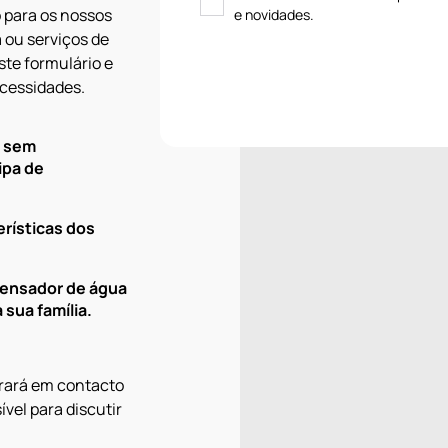
 para os nossos
e novidades.
 ou serviços de
ste formulário e
cessidades.
e sem
ipa de
erísticas dos
pensador de água
 sua família.
rará em contacto
vel para discutir