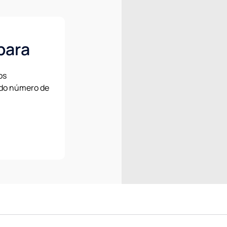
para
os
 do número de