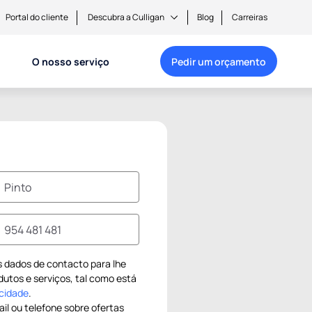
Portal do cliente
Descubra a Culligan
Blog
Carreiras
O nosso serviço
Pedir um orçamento
us dados de contacto para lhe
dutos e serviços, tal como está
acidade
.
il ou telefone sobre ofertas