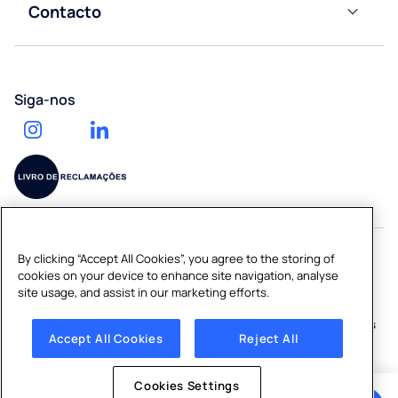
Contacto
Calculadora
Saúde
Acessórios
Contacte-
de impacto
nos
ambiental
Ginásios
Serviço
Pedir um
Trabalhe
de
Siga-nos
orçamento
connosco
entrega
de água
By clicking “Accept All Cookies”, you agree to the storing of
cookies on your device to enhance site navigation, analyse
Copyright © 2026 CULLIGAN PORTUGAL S.A.
site usage, and assist in our marketing efforts.
Sitemap
|
Política de Privacidade
|
Política de Cookies
|
Cookies
Accept All Cookies
Reject All
Settings
Cookies Settings