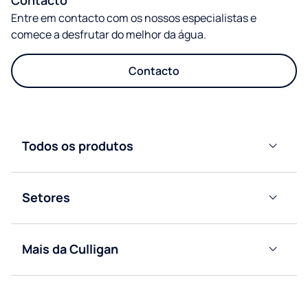
Entre em contacto com os nossos especialistas e
comece a desfrutar do melhor da água.
Contacto
Todos os produtos
Dispensadores
de água de
Setores
garrafão
Residencial
Máquina
de água
Mais da Culligan
Escritório
ligada a
Descobrir
rede
a
Hotelaria
Café
Culligan