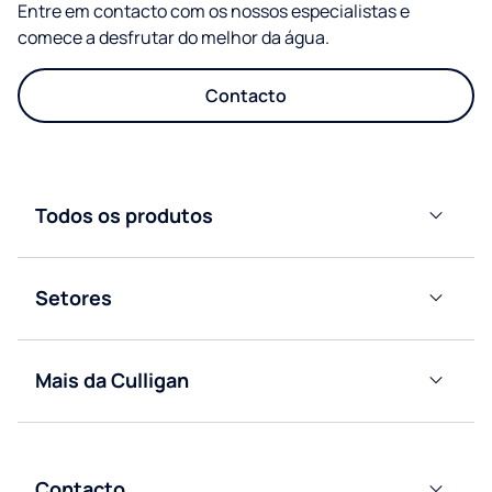
Entre em contacto com os nossos especialistas e
comece a desfrutar do melhor da água.
Contacto
Todos os produtos
Dispensadores
de água de
Setores
garrafão
Residencial
Máquina
de água
Mais da Culligan
Escritório
ligada a
Descobrir
rede
a
Hotelaria
Café
Culligan
Contacto