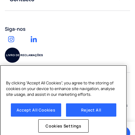
Calculadora
Saúde
Acessórios
Contacte-
de impacto
nos
ambiental
Ginásios
Serviço
Pedir um
Trabalhe
de
Siga-nos
orçamento
connosco
entrega
de água
By clicking “Accept All Cookies”, you agree to the storing of
cookies on your device to enhance site navigation, analyse
Copyright © 2026 CULLIGAN PORTUGAL S.A.
site usage, and assist in our marketing efforts.
Sitemap
|
Política de Privacidade
|
Política de Cookies
|
Cookies
Accept All Cookies
Reject All
Settings
Cookies Settings
Obter um orçamento