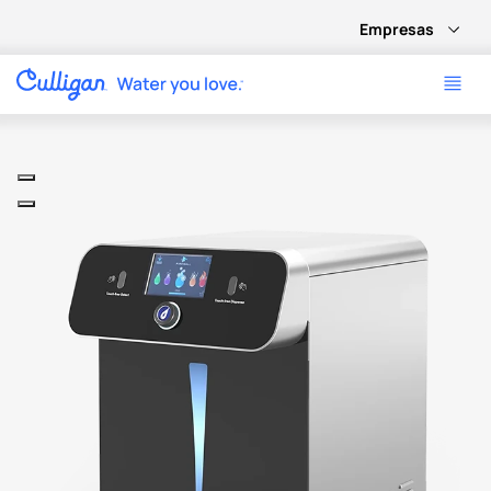
Empresas
Use arrow keys to navigate between product images, or tab 