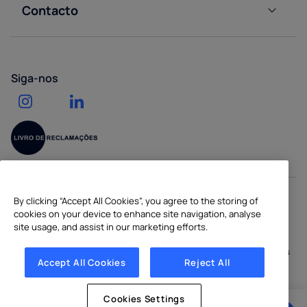
Contacto
Calculadora
Saúde
Acessórios
Contacte-
de impacto
nos
ambiental
Ginásios
Serviço
Pedir um
Trabalhe
de
Siga-nos
orçamento
connosco
entrega
de água
By clicking “Accept All Cookies”, you agree to the storing of
cookies on your device to enhance site navigation, analyse
Copyright © 2026 CULLIGAN PORTUGAL S.A.
site usage, and assist in our marketing efforts.
Sitemap
|
Política de Privacidade
|
Política de Cookies
|
Cookies
Accept All Cookies
Reject All
Settings
Cookies Settings