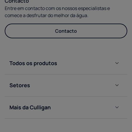
Contacto
Entre em contacto com os nossos especialistas e
comece a desfrutar do melhor da água.
Contacto
Todos os produtos
Dispensadores
de água de
Setores
garrafão
Residencial
Máquina
de água
Mais da Culligan
Escritório
ligada a
Descobrir
rede
a
Hotelaria
Café
Culligan