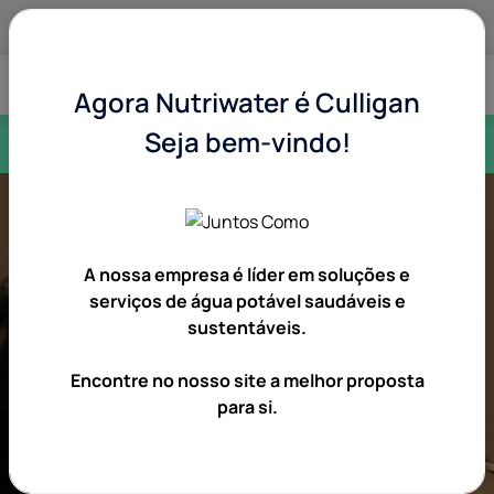
Casa
Agora Nutriwater é Culligan
Escolha o dispensador ideal para a sua casa. Aproveite
Seja bem-vindo!
aluguer desde 0,99€.
Culligan Purity -
A nossa empresa é líder em soluções e
Purificadores de água
serviços de água potável saudáveis e
sustentáveis.
de última geração
Encontre no nosso site a melhor proposta
para si.
Tecnologia avançada de filtração de água,
para que beba sempre água limpa, segura e com ótimo
sabor.