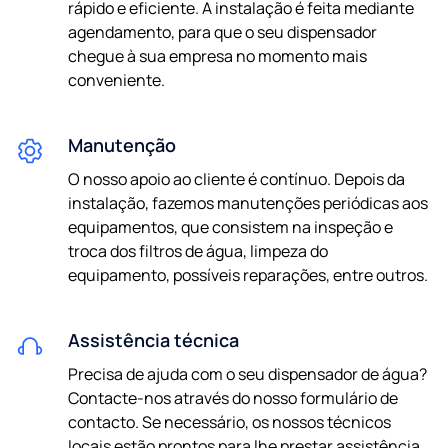
rápido e eficiente. A instalação é feita mediante
privacidade
agendamento, para que o seu dispensador
Aceito ser contactado por correio eletrónico e/ou
chegue à sua empresa no momento mais
telefone sobre futuras notícias e ofertas.
conveniente.
Manutenção
O nosso apoio ao cliente é contínuo. Depois da
instalação, fazemos manutenções periódicas aos
equipamentos, que consistem na inspeção e
troca dos filtros de água, limpeza do
equipamento, possíveis reparações, entre outros.
Assistência técnica
Precisa de ajuda com o seu dispensador de água?
Contacte-nos através do nosso formulário de
contacto. Se necessário, os nossos técnicos
locais estão prontos para lhe prestar assistência