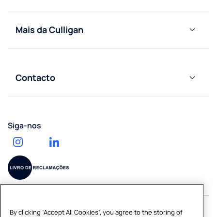
Residencial
Máquina
de água
Mais da Culligan
Escritório
ligada a
Descobrir
rede
a
Hotelaria
Café
Culligan
Contacto
Calculadora
Saúde
Acessórios
Contacte-
de impacto
nos
ambiental
Ginásios
Serviço
Pedir um
Trabalhe
de
Siga-nos
orçamento
connosco
entrega
de água
By clicking “Accept All Cookies”, you agree to the storing of