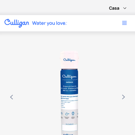
Casa
Use as setas para navegar entre imagens do produto ou use 