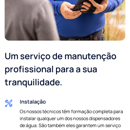
Um serviço de manutenção
E-mail
profissional para a sua
tranquilidade.
Telefone
Instalação
Os nossos técnicos têm formação completa para
instalar qualquer um dos nossos dispensadores
de água. São também eles garantem um serviço
política de