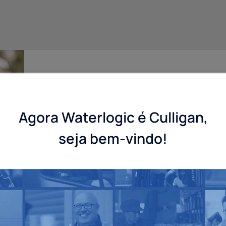
Precisa de ajuda para enco
certo?
Agora Waterlogic é Culligan,
Escolher o dispensador de água que melhor se ada
seja bem-vindo!
não é fácil. É por isso que os nossos técnicos esp
prontos para ajudar na escolha do melhor equipam
Contacte-nos