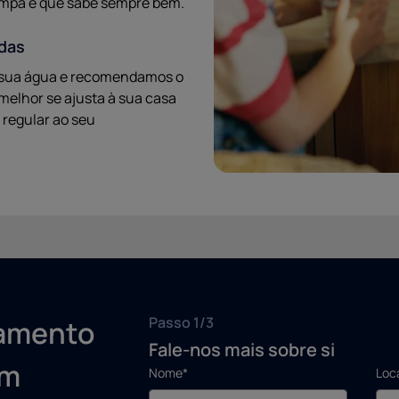
limpa e que sabe sempre bem.
das
a sua água e recomendamos o
melhor se ajusta à sua casa
regular ao seu
Passo 1/3
çamento
Fale-nos mais sobre si
em
Nome*
Loc