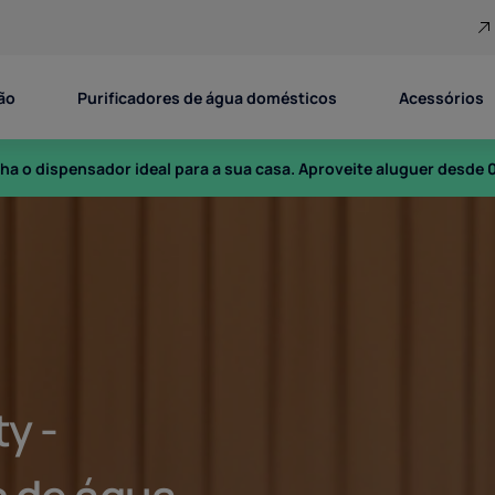
ão
Purificadores de água domésticos
Acessórios
ha o dispensador ideal para a sua casa. Aproveite aluguer desde 
l, fria, com gás, quente e muito quente dos purificadores de
ty -