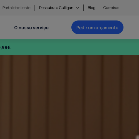
Portal do cliente
Descubra a Culligan
Blog
Carreiras
O nosso serviço
Pedir um orçamento
Preencha o questionário em 2 minutos e receba o
0,99€.
seu orçamento sem compromisso!
 água Purity, da Culligan. Imagens de uma mulher a fazer uma 